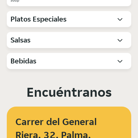
Soup
Platos Especiales
Salsas
Bebidas
Encuéntranos
Carrer del General
Riera, 32, Palma,